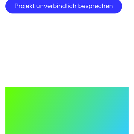
Häufige Fragen zur Zusammenarbeit mit
MWIMMERDESIGN
Für welche Unternehmen arbeitet
MWIMMERDESIGN?
MWIMMERDESIGN unterstützt vor allem
mittelständische Unternehmen, Start-ups und
Organisationen, die ihren Markenauftritt
professionell entwickeln oder gezielt weiterführen
möchten. Unsere Kunden kommen unter anderem
aus Industrie, Technologie, Beratung, Forschung
und Life Science.