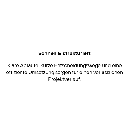
Schnell & strukturiert
Klare Abläufe, kurze Entscheidungswege und eine
effiziente Umsetzung sorgen für einen verlässlichen
Projektverlauf.
Ausgezeichnete Qualität
Unsere Arbeiten wurden mehrfach mit
Designpreisen ausgezeichnet – unter anderem mit
dem Red Dot Design Award, WOLDA und den Web
Excellence Awards.