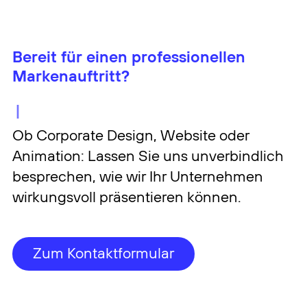
Brand
Mit
Design
steigern wir
den Wert und den
Erfolg Ihres
langfri
Unternehmens
stig und nachhaltig.