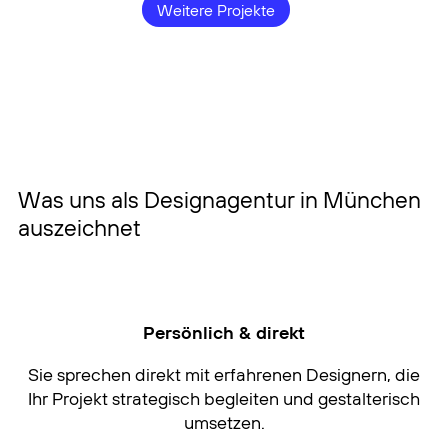
strukturierter und responsiver
Weitere Projekte
barrierearmen Webdesigns für die
visuellen Auftritts für die
Erscheinungsbilds mit prägnanter
Gestaltungselemente für eine flexible
Entwicklung eines prägnanten
Unternehmenswebsite.
bayernets GmbH
professionelle Kommunikation des
Farbwelt und konsistenter
und konsistente Kommunikation.
Signets für einen eigenständigen und
Projekts.
Geschäftsausstattung.
wiedererkennbaren Auftritt.
Was uns als Designagentur in München
auszeichnet
Persönlich & direkt
Sie sprechen direkt mit erfahrenen Designern, die
Ihr Projekt strategisch begleiten und gestalterisch
umsetzen.