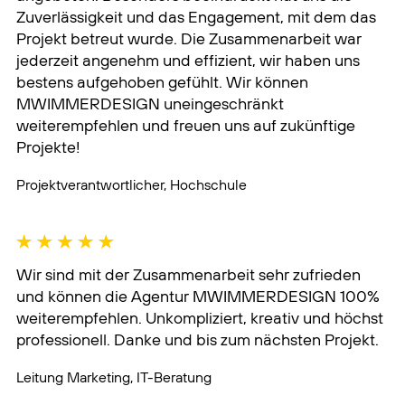
Wir sind mit der Zusammenarbeit sehr zufrieden
und können die Agentur MWIMMERDESIGN 100%
weiterempfehlen. Unkompliziert, kreativ und höchst
professionell. Danke und bis zum nächsten Projekt.
Leitung Marketing, IT-Beratung
Wir waren von der professionellen und engagierten
Zusammenarbeit total begeistert! In unserer
Startup-Phase waren wir dringend auf
hochwertiges Bewegtbildmaterial angewiesen, um
uns und unser Produkt einer breiten Öffentlichkeit
und potenziellen Handelspartnern vorzustellen.
Genau das haben wir bei MWIMMERDESIGN in
kürzester Zeit und perfekter Qualität bekommen –
und dazu noch jede Menge an kreativem Input und