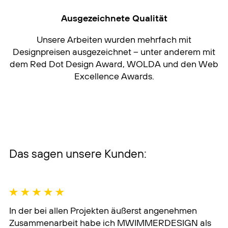
Das sagen unsere Kunden:
In der bei allen Projekten äußerst angenehmen
Zusammenarbeit habe ich MWIMMERDESIGN als
top-professionellen Partner für Design und
Gestaltung kennengelernt. Schnell im
Kundenverständnis, immer lösungsorientiert, mit
herausragender Kreativität, absolut zuverlässig,
termintreu und, was in diesen Zeiten sehr wichtig
ist: Das gesamte Paket zu einem fairen und
stimmigen Preis-Leistungs-Verhältnis, das auch
unsere gemeinsamen Kunden überzeugt.
Geschäftsführer, Medienberatung