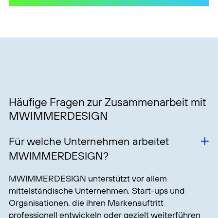
Welche Leistungen bietet
MWIMMERDESIGN an?
Wir entwickeln Branding, Corporate Design,
Webdesign und Motion Design für Unternehmen. Je
nach Aufgabenstellung übernehmen wir einzelne
Leistungen oder verbinden mehrere Bereiche zu
einem konsistenten Markenauftritt. Einen Überblick
finden Sie auf der Seite
Designleistungen
.
Können auch einzelne Leistungen
separat beauftragt werden?
Ja. Sie können beispielsweise ausschließlich eine
Website, ein Logo, eine Animation oder die
Weiterentwicklung eines bestehenden
Erscheinungsbilds beauftragen. Welche Leistungen