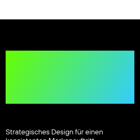
konsistenten Markenauftritt
Ein professioneller Unternehmensauftritt
entsteht, wenn Gestaltung, digitale
Kommunikation und Bewegtbild sinnvoll
zusammenspielen. Je nach
Aufgabenstellung entwickeln wir einzelne
Bausteine oder verbinden Corporate
Design, Website und Animation zu einem
stimmigen Gesamtauftritt.
So entsteht eine visuelle Kommunikation,
die Ihr Unternehmen klar positioniert, über
unterschiedliche Kanäle hinweg
konsistent funktioniert und langfristig