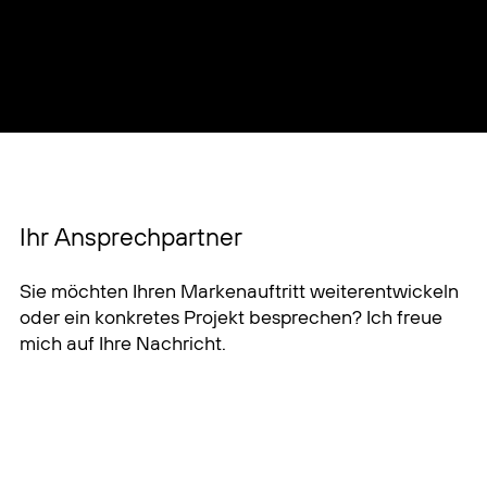
Matthias Wimmer
Dipl. Kommunikationsdesigner (FH)
Master of Arts Design
+49 89 54 32 86 578
wimmer@mwimmerdesign.de
Das erste Gespräch ist selbstverständlich kostenlos
und unverbindlich.
Projekt unverbindlich besprechen