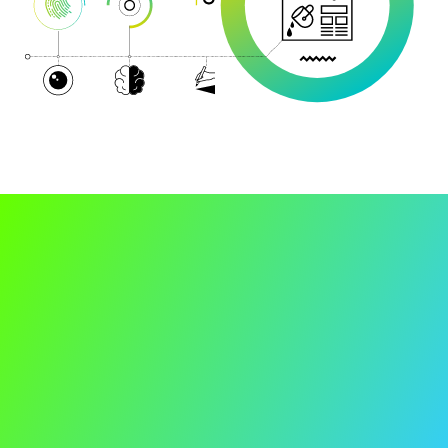
Ein starkes Corporate Design
macht Ihre Marke
unverwechselbar. Es schafft
Wiedererkennung, vermittelt
Professionalität und sorgt für
einen konsistenten