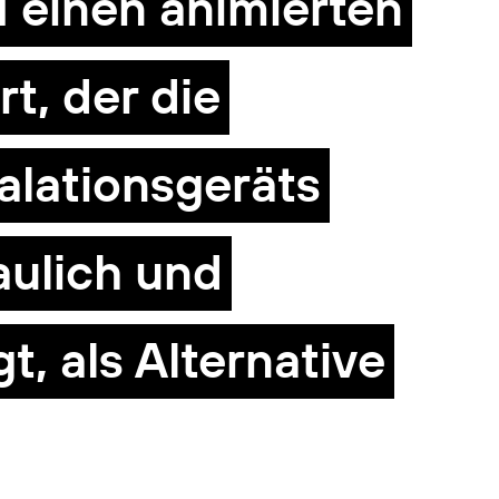
inen animierten
rt, der die
alationsgeräts
aulich und
t, als Alternative